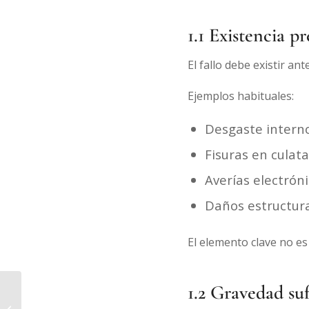
1.1 Existencia p
El fallo debe existir a
Ejemplos habituales:
Desgaste intern
Fisuras en culata
Averías electróni
Daños estructura
El elemento clave no es
1.2 Gravedad suf
Incumplimiento de
contrato: qué hacer,