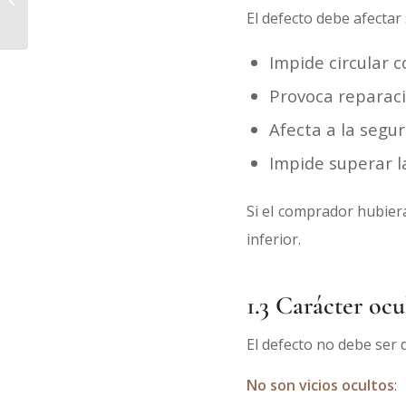
derechos, indemnización y
El defecto debe afectar 
solución...
Impide circular 
Provoca reparaci
Afecta a la segur
Impide superar la
Si el comprador hubier
inferior.
1.3 Carácter ocu
El defecto no debe ser 
No son vicios ocultos
: