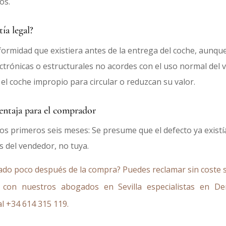
os.
ía legal?
nformidad que existiera antes de la entrega del coche, aunq
ectrónicas o estructurales no acordes con el uso normal del v
l coche impropio para circular o reduzcan su valor.
entaja para el comprador
 los primeros seis meses: Se presume que el defecto ya existí
s del vendedor, no tuya.
lado poco después de la compra? Puedes reclamar sin coste s
con nuestros abogados en Sevilla especialistas en D
al
+34 614 315 119
.