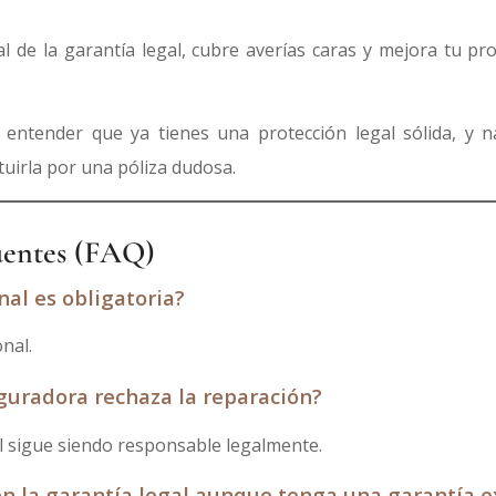
al de la garantía legal, cubre averías caras y mejora tu pr
entender que ya tienes una protección legal sólida, y n
ituirla por una póliza dudosa.
uentes (FAQ)
nal es obligatoria?
nal.
eguradora rechaza la reparación?
l sigue siendo responsable legalmente.
n la garantía legal aunque tenga una garantía e