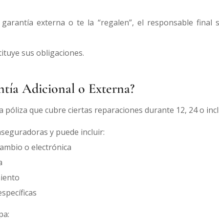
arantía externa o te la “regalen”, el responsable final 
ituye sus obligaciones.
ntía Adicional o Externa?
a póliza que cubre ciertas reparaciones durante 12, 24 o inc
seguradoras y puede incluir:
cambio o electrónica
a
miento
específicas
pa: