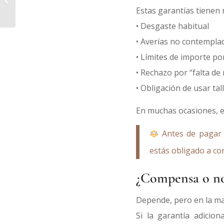
propietarios y evitar pagar
Estas garantías tienen
obras...
• Desgaste habitual
• Averías no contemplad
• Límites de importe po
• Rechazo por “falta d
• Obligación de usar ta
En muchas ocasiones, e
Antes de pagar u
estás obligado a con
¿Compensa o no 
Depende, pero en la ma
Si la garantía adicio