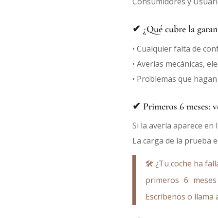
Consumidores y Usuari
✔ ¿Qué cubre la garant
• Cualquier falta de co
• Averías mecánicas, el
• Problemas que hagan e
✔ Primeros 6 meses: v
Si la avería aparece en
La carga de la prueba e
🛠 ¿Tu coche ha fal
primeros 6 meses 
Escríbenos
o llama 