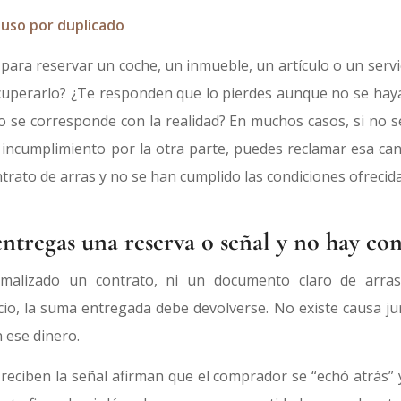
luso por duplicado
ara reservar un coche, un inmueble, un artículo o un servi
cuperarlo? ¿Te responden que lo pierdes aunque no se hay
 se corresponde con la realidad? En muchos casos, si no s
incumplimiento por la otra parte, puedes reclamar esa canti
ntrato de arras y no se han cumplido las condiciones ofrecida
entregas una reserva o señal y no hay co
alizado un contrato, ni un documento claro de arras
io, la suma entregada debe devolverse. No existe causa jur
 ese dinero.
reciben la señal afirman que el comprador se “echó atrás” y