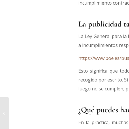
incumplimiento contrac
La publicidad t
La Ley General para l
a incumplimientos respec
https://www.boe.es/bu
Esto significa que tod
recogido por escrito. S
luego no se cumplen, pu
Acoso laboral (mobbing):
¿Qué puedes hac
qué es, cómo identificarlo y
qué hacer
En la práctica, muchas