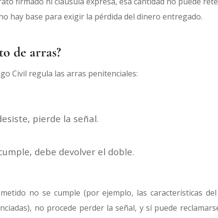
ato firmado ni cláusula expresa, esa cantidad no puede rete
no hay base para exigir la pérdida del dinero entregado.
to de arras?
igo Civil regula las arras penitenciales:
esiste, pierde la señal.
ncumple, debe devolver el doble.
metido no se cumple (por ejemplo, las características del 
nciadas), no procede perder la señal, y sí puede reclamars